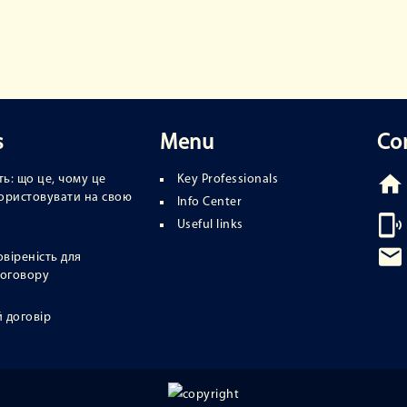
s
Menu
Co
ь: що це, чому це
Key Professionals
икористовувати на свою
Info Center
Useful links
овіреність для
договору
 договір