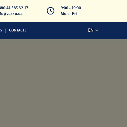
380 44 585 32 17
9:00 - 19:00
nfo@vasko.ua
Mon - Fri
EN
KS
CONTACTS