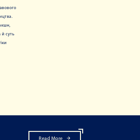
равового
ицтва.
акшн,
 й суть
гіки
и
Read More