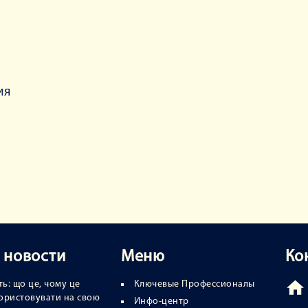
ия
 новости
Меню
Ко
ь: що це, чому це
Ключевые Профессионалы
икористовувати на свою
Инфо-центр