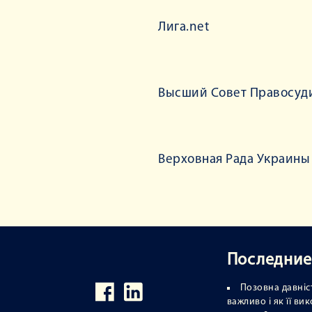
Лига.net
Высший Совет Правосуд
Верховная Рада Украины
Последние
Позовна давніст
важливо і як її в