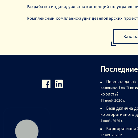
Разработка индивидуальных концепций по управлен
Комплексный комплаенс-аудит девелоперских проект
Заказ
Последние
Позовна давніст
важливо і як її в
користь?
11 нояб. 2020 г.
Безвідклична д
корпоративного 
4 нояб. 2020 г.
Корпоративний
27 окт. 2020 г.