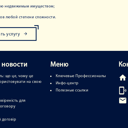
ию недвижимым имуществом;
ов любой степени сложности.
ать услугу
 новости
Меню
Ко
ь: що це, чому це
Ключевые Профессионалы
икористовувати на свою
Инфо-центр
Полезные ссылки
овіреність для
договору
 договір